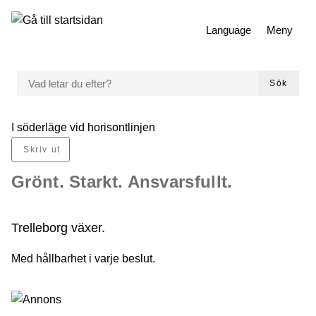
 till huvudmeny
Gå till innehåll
Language
Meny
VAD LETAR DU EFTER?
Sök
Du är här:
I söderläge vid horisontlinjen
Skriv ut
Grönt. Starkt. Ansvarsfullt.
Trelleborg växer.
Med hållbarhet i varje beslut.