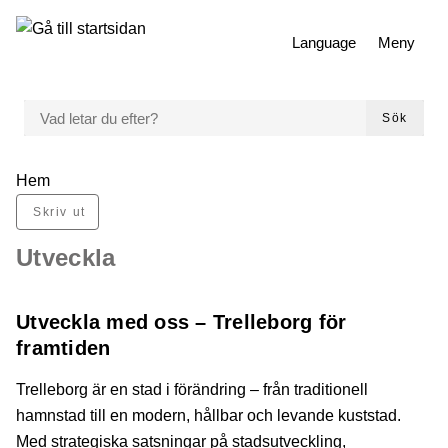
 till huvudmeny
Gå till innehåll
Language
Meny
VAD LETAR DU EFTER?
Sök
Du är här:
Hem
Skriv ut
Utveckla
Utveckla med oss – Trelleborg för
framtiden
Trelleborg är en stad i förändring – från traditionell
hamnstad till en modern, hållbar och levande kuststad.
Med strategiska satsningar på stadsutveckling,