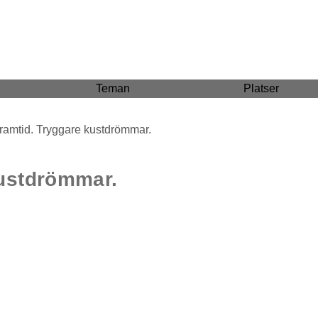
Teman
Platser
framtid. Tryggare kustdrömmar.
kustdrömmar.