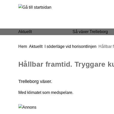
 till huvudmeny
Gå till innehåll
Aktuellt
Så växer Trelleborg
Du är här:
Hem
Aktuellt
I söderläge vid horisontlinjen
Hållbar 
Hållbar framtid. Tryggare 
Trelleborg växer.
Med klimatet som medspelare.