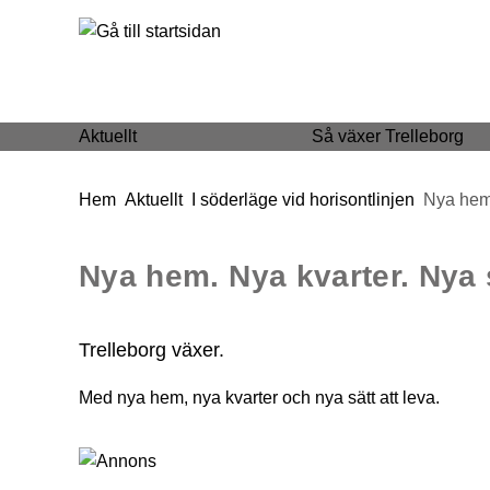
 till huvudmeny
Gå till innehåll
Aktuellt
Så växer Trelleborg
Du är här:
Hem
Aktuellt
I söderläge vid horisontlinjen
Nya hem.
Nya hem. Nya kvarter. Nya s
Trelleborg växer.
Med nya hem, nya kvarter och nya sätt att leva.