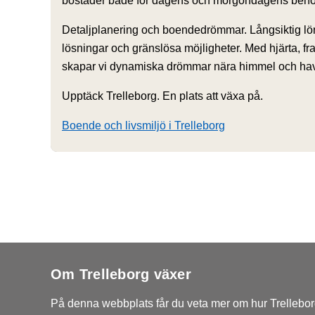
bostäder både för dagens och morgondagens beho
Detaljplanering och boendedrömmar. Långsiktig lö
lösningar och gränslösa möjligheter. Med hjärta, f
skapar vi dynamiska drömmar nära himmel och hav
Upptäck Trelleborg. En plats att växa på.
Boende och livsmiljö i Trelleborg
Om Trelleborg växer
På denna webbplats får du veta mer om hur Trelleborg