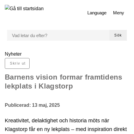
 till huvudmeny
Gå till innehåll
Language
Meny
VAD LETAR DU EFTER?
Sök
Du är här:
Nyheter
Skriv ut
Barnens vision formar framtidens
lekplats i Klagstorp
Publicerad:
13 maj, 2025
Kreativitet, delaktighet och historia möts när
Klagstorp får en ny lekplats – med inspiration direkt