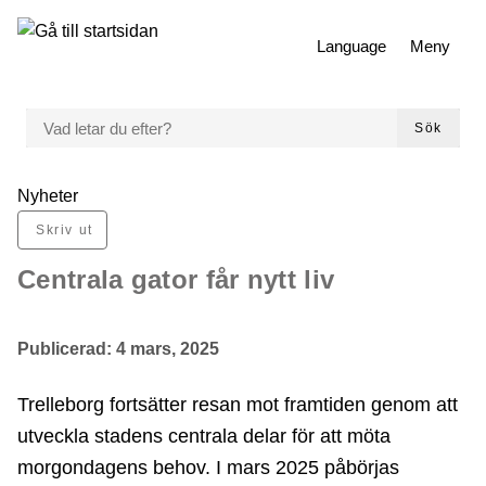
 till huvudmeny
Gå till innehåll
Language
Meny
VAD LETAR DU EFTER?
Sök
Du är här:
Nyheter
Skriv ut
Centrala gator får nytt liv
Publicerad:
4 mars, 2025
Trelleborg fortsätter resan mot framtiden genom att
utveckla stadens centrala delar för att möta
morgondagens behov. I mars 2025 påbörjas