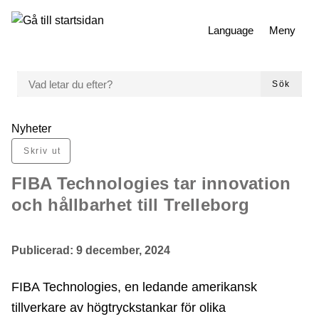
 till huvudmeny
Gå till innehåll
Language
Meny
VAD LETAR DU EFTER?
Sök
Du är här:
Nyheter
Skriv ut
FIBA Technologies tar innovation
och hållbarhet till Trelleborg
Publicerad:
9 december, 2024
FIBA Technologies, en ledande amerikansk
tillverkare av högtryckstankar för olika