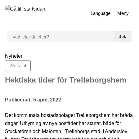
 till huvudmeny
Gå till innehåll
Language
Meny
VAD LETAR DU EFTER?
Sök
Du är här:
Nyheter
Skriv ut
Hektiska tider för Trelleborgshem
Publicerad:
5 april, 2022
Det kommunala bostadsbolaget Trelleborgshem har bråda
dagar. Uthyrning av nya bostäder har startat, både för
Stuckatören och Malörten i Trelleborgs stad. I Anderslöv