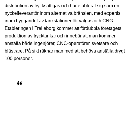
distribution av trycksatt gas och har etablerat sig som en
nyckelleverantör inom alternativa bränslen, med expertis
inom byggandet av tankstationer för vätgas och CNG.
Etableringen i Trelleborg kommer att fördubbla företagets
produktion av trycktankar och innebär att man kommer
anställa både ingenjörer, CNC-operatörer, svetsare och
blästrare. På sikt räknar man med att behöva anställa drygt
100 personer.
Vi välkomnar Fiba Technologies till
Trelleborg! Det är en etablering som inte
bara stärker vårt näringsliv och skapar
nya jobb, utan även går helt i linje med
vårt arbete för en hållbar utveckling av