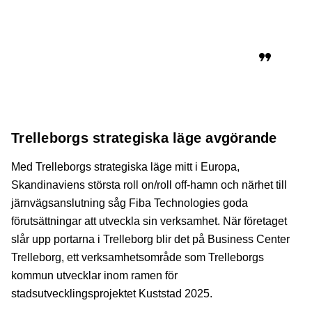
kommunen och vår satsning på vätgas,
säger Ann Kajson Carlqvist,
kommunstyrelsens ordförande i
Trelleborgs kommun.
Trelleborgs strategiska läge avgörande
Med Trelleborgs strategiska läge mitt i Europa,
Skandinaviens största roll on/roll off-hamn och närhet till
järnvägsanslutning såg Fiba Technologies goda
förutsättningar att utveckla sin verksamhet. När företaget
slår upp portarna i Trelleborg blir det på Business Center
Trelleborg, ett verksamhetsområde som Trelleborgs
kommun utvecklar inom ramen för
stadsutvecklingsprojektet Kuststad 2025.