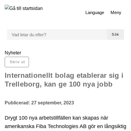
 till huvudmeny
Gå till innehåll
Language
Meny
VAD LETAR DU EFTER?
Sök
Du är här:
Nyheter
Skriv ut
Internationellt bolag etablerar sig i
Trelleborg, kan ge 100 nya jobb
Publicerad:
27 september, 2023
Drygt 100 nya arbetstillfällen kan skapas när
amerikanska Fiba Technologies AB gör en långsiktig