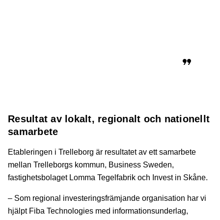
projekt i Trelleborgs där vi i stort sett
kopierar vår tillverkning i USA. Vi är ett
familjeföretag och stolta över att vara en
god företagsmedborgare som bidrar till
den lokala ekonomin, säger John Finn.
Resultat av lokalt, regionalt och nationellt
samarbete
Etableringen i Trelleborg är resultatet av ett samarbete
mellan Trelleborgs kommun, Business Sweden,
fastighetsbolaget Lomma Tegelfabrik och Invest in Skåne.
– Som regional investeringsfrämjande organisation har vi
hjälpt Fiba Technologies med informationsunderlag,