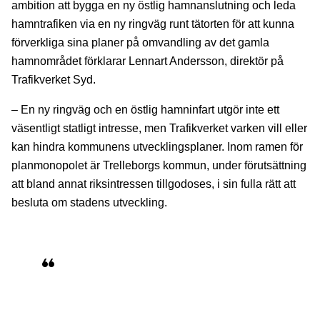
ambition att bygga en ny östlig hamnanslutning och leda
hamntrafiken via en ny ringväg runt tätorten för att kunna
förverkliga sina planer på omvandling av det gamla
hamnområdet förklarar Lennart Andersson, direktör på
Trafikverket Syd.
– En ny ringväg och en östlig hamninfart utgör inte ett
väsentligt statligt intresse, men Trafikverket varken vill eller
kan hindra kommunens utvecklingsplaner. Inom ramen för
planmonopolet är Trelleborgs kommun, under förutsättning
att bland annat riksintressen tillgodoses, i sin fulla rätt att
besluta om stadens utveckling.
Tills en ny anslutning till hamnen finns
har Trafikverket och Trelleborgs kommun