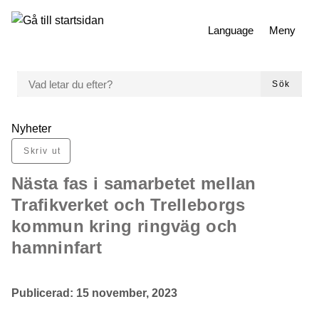
 till huvudmeny
Gå till innehåll
Language
Meny
VAD LETAR DU EFTER?
Sök
Du är här:
Nyheter
Skriv ut
Nästa fas i samarbetet mellan
Trafikverket och Trelleborgs
kommun kring ringväg och
hamninfart
Publicerad:
15 november, 2023