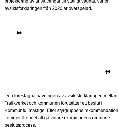
projektering av anslutningar till statligt vägnät, varför
avsiktsförklaringen från 2020 är överspelad.
Vi har ett gott samarbete och en bra
dialog med Trafikverket och samarbetar
för att anpassa anslutningarna av Östra
ringvägen och östra hamninfarten till det
statliga vägnätet.
Den föreslagna hävningen av avsiktsförklaringen mellan
Trafikverket och kommunen förutsätter ett beslut i
Kommunfullmäktige. Efter styrgruppens rekommendation
kommer ärendet att gå vidare i kommunens ordinarie
beslutsprocess.