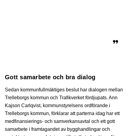
ett gemensamt intresse och ansvar för att
den befintliga hamnanslutningen i väster
via E6 och Travemündeallén värnas och
utvecklas för att möta behoven på
kapacitet och framkomlighet för hamnens
trafik, förklarar Lennart Andersson vidare.
Gott samarbete och bra dialog
Sedan kommunfullmäktiges beslut har dialogen mellan
Trelleborgs kommun och Trafikverket fördjupats. Ann
Kajson Carlqvist, kommunstyrelsens ordförande i
Trelleborgs kommun, förklarar att parterna idag har ett
medfinansierings- och samverkansavtal och ett gott
samarbete i framtagandet av bygghandlingar och