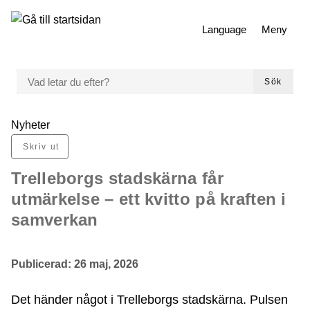
 till huvudmeny
Gå till innehåll
Language
Meny
VAD LETAR DU EFTER?
Sök
Du är här:
Nyheter
Skriv ut
Trelleborgs stadskärna får
utmärkelse – ett kvitto på kraften i
samverkan
Publicerad:
26 maj, 2026
Det händer något i Trelleborgs stadskärna. Pulsen