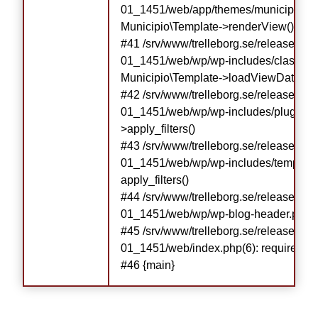
01_1451/web/app/themes/municipio/libr
Municipio\Template->renderView()

#41 /srv/www/trelleborg.se/releases/r
01_1451/web/wp/wp-includes/class-wp-
Municipio\Template->loadViewData()

#42 /srv/www/trelleborg.se/releases/r
01_1451/web/wp/wp-includes/plugin.
>apply_filters()

#43 /srv/www/trelleborg.se/releases/r
01_1451/web/wp/wp-includes/template-l
apply_filters()

#44 /srv/www/trelleborg.se/releases/r
01_1451/web/wp/wp-blog-header.php(19):
#45 /srv/www/trelleborg.se/releases/r
01_1451/web/index.php(6): require('...')

#46 {main}