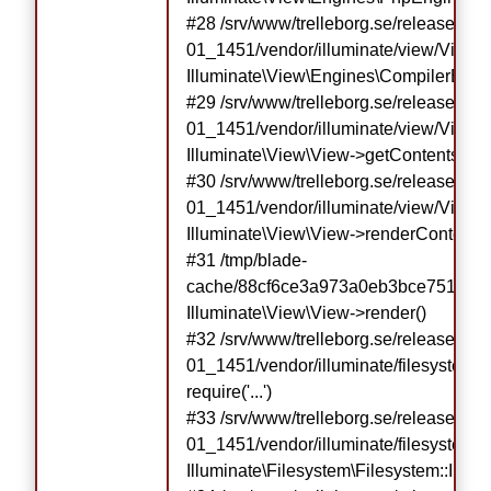
#28 /srv/www/trelleborg.se/releases/r
01_1451/vendor/illuminate/view/View.p
Illuminate\View\Engines\CompilerEngin
#29 /srv/www/trelleborg.se/releases/r
01_1451/vendor/illuminate/view/View.p
Illuminate\View\View->getContents()

#30 /srv/www/trelleborg.se/releases/r
01_1451/vendor/illuminate/view/View.ph
Illuminate\View\View->renderContents()
#31 /tmp/blade-
cache/88cf6ce3a973a0eb3bce7513607
Illuminate\View\View->render()

#32 /srv/www/trelleborg.se/releases/r
01_1451/vendor/illuminate/filesystem/F
require('...')

#33 /srv/www/trelleborg.se/releases/r
01_1451/vendor/illuminate/filesystem/F
Illuminate\Filesystem\Filesystem::Illumi