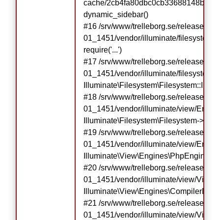
cache/2cb4fa80dbc0cb33688148b51bfc
dynamic_sidebar()

#16 /srv/www/trelleborg.se/releases/r
01_1451/vendor/illuminate/filesystem/F
require('...')

#17 /srv/www/trelleborg.se/releases/r
01_1451/vendor/illuminate/filesystem/F
Illuminate\Filesystem\Filesystem::Illumi
#18 /srv/www/trelleborg.se/releases/r
01_1451/vendor/illuminate/view/Engin
Illuminate\Filesystem\Filesystem->getRe
#19 /srv/www/trelleborg.se/releases/r
01_1451/vendor/illuminate/view/Engine
Illuminate\View\Engines\PhpEngine->ev
#20 /srv/www/trelleborg.se/releases/r
01_1451/vendor/illuminate/view/View.p
Illuminate\View\Engines\CompilerEngin
#21 /srv/www/trelleborg.se/releases/r
01_1451/vendor/illuminate/view/View.p