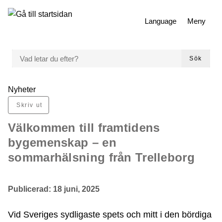
 till huvudmeny
Gå till innehåll
Language
Meny
VAD LETAR DU EFTER?
Sök
Du är här:
Nyheter
Skriv ut
Välkommen till framtidens
bygemenskap – en
sommarhälsning från Trelleborg
Publicerad:
18 juni, 2025
Vid Sveriges sydligaste spets och mitt i den bördiga