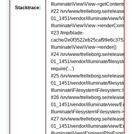
Illuminate\View\View->getContents()

Stacktrace:
#22 /srv/www/trelleborg.se/releases/r
01_1451/vendor/illuminate/view/View.ph
Illuminate\View\View->renderContents()
#23 /tmp/blade-
cache/2e0f3522eb25caf99e6c37530cd7
Illuminate\View\View->render()

#24 /srv/www/trelleborg.se/releases/r
01_1451/vendor/illuminate/filesystem/F
require('...')

#25 /srv/www/trelleborg.se/releases/r
01_1451/vendor/illuminate/filesystem/F
Illuminate\Filesystem\Filesystem::Illumi
#26 /srv/www/trelleborg.se/releases/r
01_1451/vendor/illuminate/view/Engin
Illuminate\Filesystem\Filesystem->getRe
#27 /srv/www/trelleborg.se/releases/r
01_1451/vendor/illuminate/view/Engine
Illuminate\View\Engines\PhpEngine->ev