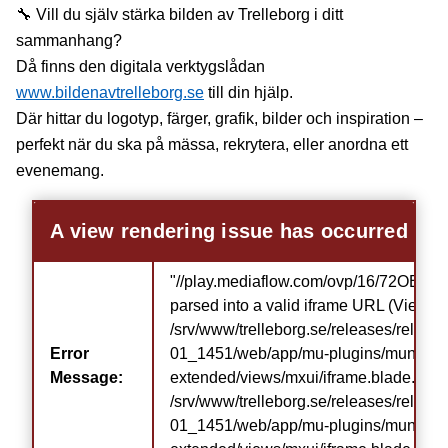
🔧 Vill du själv stärka bilden av Trelleborg i ditt
sammanhang?
Då finns den digitala verktygslådan
www.bildenavtrelleborg.se
till din hjälp.
Där hittar du logotyp, färger, grafik, bilder och inspiration –
perfekt när du ska på mässa, rekrytera, eller anordna ett
evenemang.
A view rendering issue has occurred
"//play.mediaflow.com/ovp/16/72OEFC
parsed into a valid iframe URL (View:
/srv/www/trelleborg.se/releases/relea
Error
01_1451/web/app/mu-plugins/municipi
Message:
extended/views/mxui/iframe.blade.php)
/srv/www/trelleborg.se/releases/relea
01_1451/web/app/mu-plugins/municipi