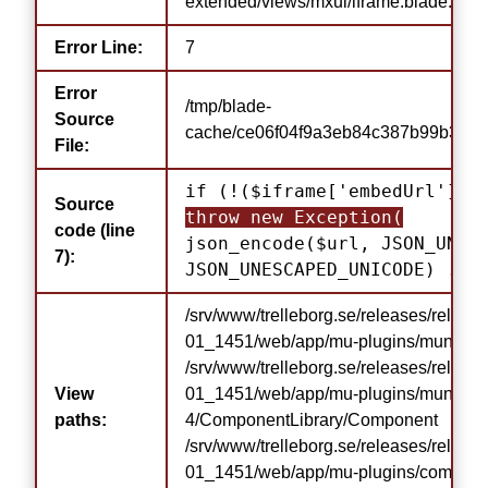
extended/views/mxui/iframe.blade.php)
Error Line:
7
Error
/tmp/blade-
Source
cache/ce06f04f9a3eb84c387b99b31c5
File:
if (!($iframe['embedUrl'] ?
Source
throw new Exception(
code (line
json_encode($url, JSON_UNES
7):
JSON_UNESCAPED_UNICODE) .
/srv/www/trelleborg.se/releases/relea
01_1451/web/app/mu-plugins/municipi
/srv/www/trelleborg.se/releases/relea
View
01_1451/web/app/mu-plugins/municipio
paths:
4/ComponentLibrary/Component
/srv/www/trelleborg.se/releases/relea
01_1451/web/app/mu-plugins/compone