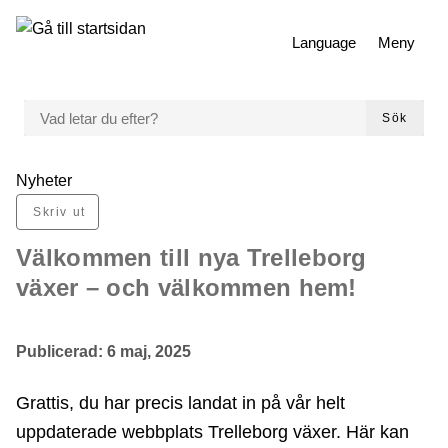
 till huvudmeny
Gå till innehåll
Language
Meny
VAD LETAR DU EFTER?
Sök
Du är här:
Nyheter
Skriv ut
Välkommen till nya Trelleborg
växer – och välkommen hem!
Publicerad:
6 maj, 2025
Grattis, du har precis landat in på vår helt
uppdaterade webbplats Trelleborg växer. Här kan