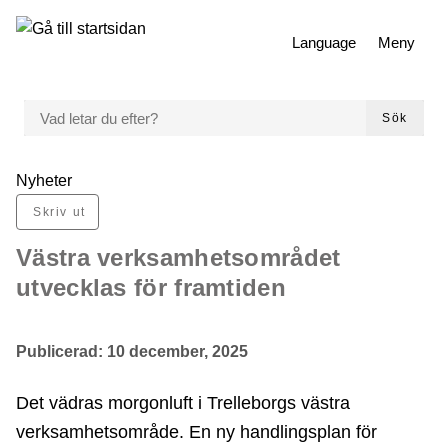
 till huvudmeny
Gå till innehåll
Language
Meny
VAD LETAR DU EFTER?
Sök
Du är här:
Nyheter
Skriv ut
Västra verksamhetsområdet
utvecklas för framtiden
Publicerad:
10 december, 2025
Det vädras morgonluft i Trelleborgs västra
verksamhetsområde. En ny handlingsplan för