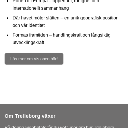
Porten till Europa – öppenhet, rörlighet och
internationellt sammanhang
Där havet möter slätten – en unik geografisk position
och vår identitet
Formas framtiden – handlingskraft och långsiktig
utvecklingskraft
Läs mer om visionen här!
Om Trelleborg växer
På denna webbplats får du veta mer om hur Trelleborg