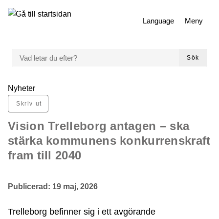
 till huvudmeny
Gå till innehåll
Language
Meny
VAD LETAR DU EFTER?
Sök
Du är här:
Nyheter
Skriv ut
Vision Trelleborg antagen – ska
stärka kommunens konkurrenskraft
fram till 2040
Publicerad:
19 maj, 2026
Trelleborg befinner sig i ett avgörande