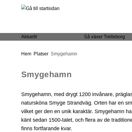
 till huvudmeny
Gå till innehåll
Aktuellt
Så växer Trelleborg
Du är här:
Hem
Platser
Smygehamn
Smygehamn
Smygehamn, med drygt 1200 invånare, präglas a
natursköna Smyge Strandväg. Orten har en små
vilket ger den en unik karaktär. Smygehamn har
känt sedan 1500-talet, och flera av de tradition
finns fortfarande kvar.