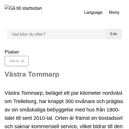
 till huvudmeny
Gå till innehåll
Language
Meny
VAD LETAR DU EFTER?
Sök
Du är här:
Platser
Skriv ut
Västra Tommarp
Västra Tommarp, beläget ett par kilometer nordväst
om Trelleborg, har knappt 300 invånare och präglas
av sin småskaliga bebyggelse med hus från 1800-
talet till sent 2010-tal. Orten är främst en bostadsort
och saknar kommersiell service, vilket bidrar till den