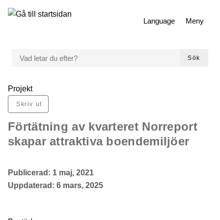
 till huvudmeny
Gå till innehåll
Language
Meny
VAD LETAR DU EFTER?
Sök
Du är här:
Projekt
Skriv ut
Förtätning av kvarteret Norreport
skapar attraktiva boendemiljöer
Publicerad:
1 maj, 2021
Uppdaterad:
6 mars, 2025