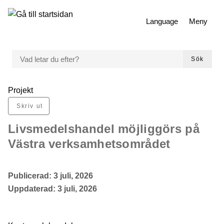
 till huvudmeny
Gå till innehåll
Language
Meny
VAD LETAR DU EFTER?
Sök
Du är här:
Projekt
Skriv ut
Livsmedelshandel möjliggörs på
Västra verksamhetsområdet
Publicerad:
3 juli, 2026
Uppdaterad:
3 juli, 2026