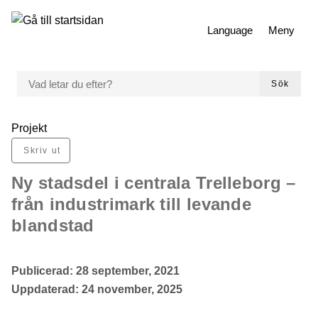
 till huvudmeny
Gå till innehåll
Language
Meny
VAD LETAR DU EFTER?
Sök
Du är här:
Projekt
Skriv ut
Ny stadsdel i centrala Trelleborg –
från industrimark till levande
blandstad
Publicerad:
28 september, 2021
Uppdaterad:
24 november, 2025