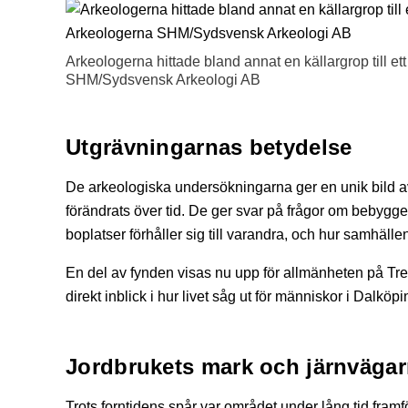
Arkeologerna hittade bland annat en källargrop till et
SHM/Sydsvensk Arkeologi AB
Utgrävningarnas betydelse
De arkeologiska undersökningarna ger en unik bild a
förändrats över tid. De ger svar på frågor om bebygg
boplatser förhåller sig till varandra, och hur samhäl
En del av fynden visas nu upp för allmänheten på Tr
direkt inblick i hur livet såg ut för människor i Dalkö
Jordbrukets mark och järnvägar
Trots forntidens spår var området under lång tid fram