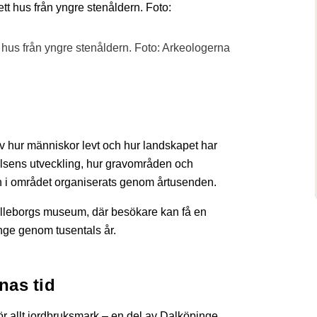
t hus från yngre stenåldern. Foto: Arkeologerna
v hur människor levt och hur landskapet har
elsens utveckling, hur gravområden och
len i området organiserats genom årtusenden.
elleborgs museum, där besökare kan få en
pinge genom tusentals år.
nas tid
för allt jordbruksmark – en del av Dalköpinge