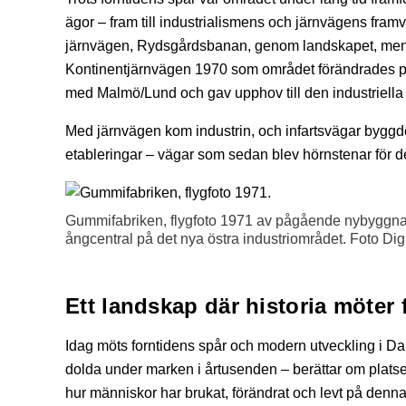
ägor – fram till industrialismens och järnvägens framv
järnvägen, Rydsgårdsbanan, genom landskapet, men d
Kontinentjärnvägen 1970 som området förändrades på
med Malmö/Lund och gav upphov till den industriella 
Med järnvägen kom industrin, och infartsvägar byggdes
etableringar – vägar som sedan blev hörnstenar för d
Gummifabriken, flygfoto 1971 av pågående nybyggnad 
ångcentral på det nya östra industriområdet. Foto D
Ett landskap där historia möter 
Idag möts forntidens spår och modern utveckling i D
dolda under marken i årtusenden – berättar om platse
hur människor har brukat, förändrat och levt på denna 