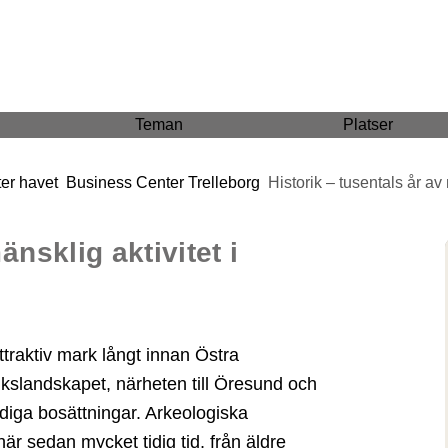
Teman
Platser
ter havet
Business Center Trelleborg
Historik – tusentals år av
änsklig aktivitet i
traktiv mark långt innan Östra
ukslandskapet, närheten till Öresund och
idiga bosättningar. Arkeologiska
är sedan mycket tidig tid, från äldre