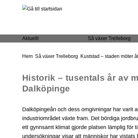
 till huvudmeny
Gå till innehåll
Aktuellt
Så växer Trelleborg
Du är här:
Hem
Så växer Trelleborg
Kuststad – staden möter å
Historik – tusentals år av m
Dalköpinge
Dalköpingeån och dess omgivningar har varit at
industriområdet växte fram. Det bördiga jordbr
ett gynnsamt klimat gjorde platsen lämplig för t
undersökningar visar att människor har vistats h