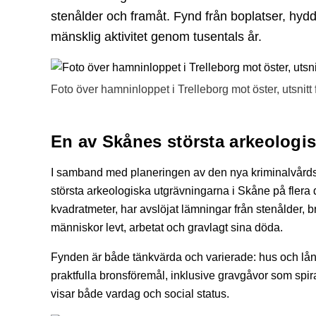
stenålder och framåt. Fynd från boplatser, hydd
mänsklig aktivitet genom tusentals år.
Foto över hamninloppet i Trelleborg mot öster, utsnitt
En av Skånes största arkeologi
I samband med planeringen av den nya kriminalvård
största arkeologiska utgrävningarna i Skåne på flera
kvadratmeter, har avslöjat lämningar från stenålder, 
människor levt, arbetat och gravlagt sina döda.
Fynden är både tänkvärda och varierade: hus och lå
praktfulla bronsföremål, inklusive gravgåvor som sp
visar både vardag och social status.