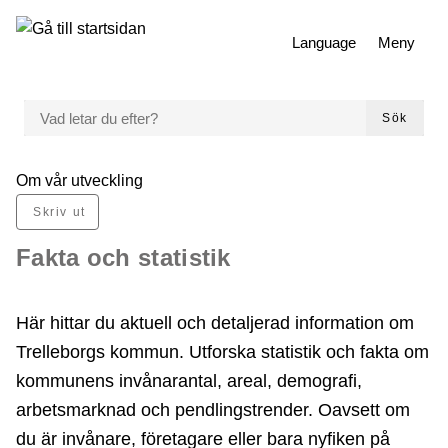
 till huvudmeny
Gå till innehåll
Language
Meny
VAD LETAR DU EFTER?
Sök
Du är här:
Om vår utveckling
Skriv ut
Fakta och statistik
Här hittar du aktuell och detaljerad information om
Trelleborgs kommun. Utforska statistik och fakta om
kommunens invånarantal, areal, demografi,
arbetsmarknad och pendlingstrender. Oavsett om
du är invånare, företagare eller bara nyfiken på