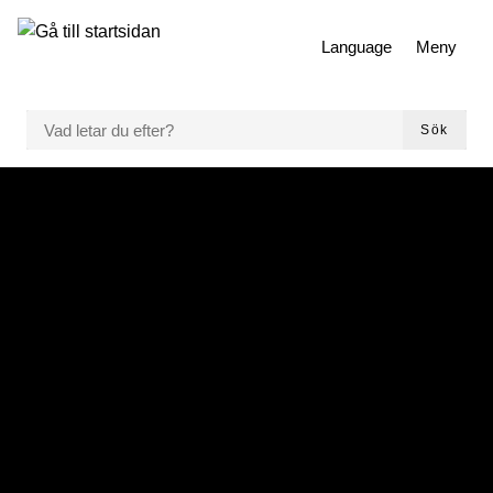
 till huvudmeny
Gå till innehåll
Language
Meny
VAD LETAR DU EFTER?
Sök