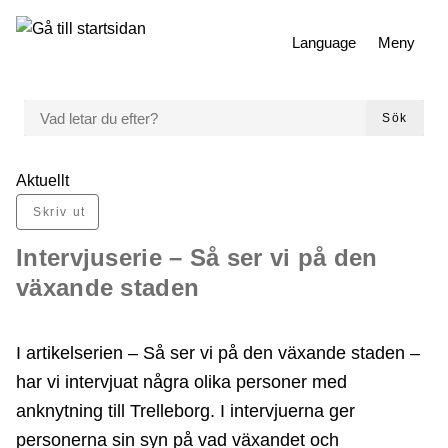
 till huvudmeny
Gå till innehåll
Language
Meny
VAD LETAR DU EFTER?
Sök
Du är här:
Aktuellt
Skriv ut
Intervjuserie – Så ser vi på den
växande staden
I artikelserien – Så ser vi på den växande staden –
har vi intervjuat några olika personer med
anknytning till Trelleborg. I intervjuerna ger
personerna sin syn på vad växandet och