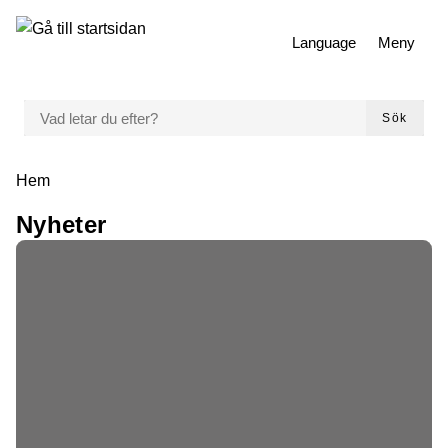
 till huvudmeny
Gå till innehåll
Language
Meny
VAD LETAR DU EFTER?
Sök
Du är här:
Hem
Nyheter
Matchande inlägg