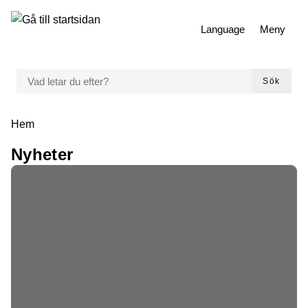
 till huvudmeny
Gå till innehåll
Language
Meny
VAD LETAR DU EFTER?
Sök
Du är här:
Hem
Nyheter
Matchande inlägg